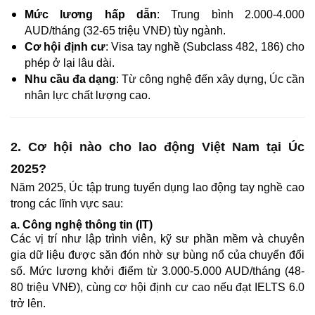
Mức lương hấp dẫn
: Trung bình 2.000-4.000
AUD/tháng (32-65 triệu VNĐ) tùy ngành.
Cơ hội định cư
: Visa tay nghề (Subclass 482, 186) cho
phép ở lại lâu dài.
Nhu cầu đa dạng
: Từ công nghệ đến xây dựng, Úc cần
nhân lực chất lượng cao.
2. Cơ hội nào cho lao động Việt Nam tại Úc
2025?
Năm 2025, Úc tập trung tuyển dụng lao động tay nghề cao
trong các lĩnh vực sau:
a. Công nghệ thông tin (IT)
Các vị trí như lập trình viên, kỹ sư phần mềm và chuyên
gia dữ liệu được săn đón nhờ sự bùng nổ của chuyển đổi
số. Mức lương khởi điểm từ 3.000-5.000 AUD/tháng (48-
80 triệu VNĐ), cùng cơ hội định cư cao nếu đạt IELTS 6.0
trở lên.