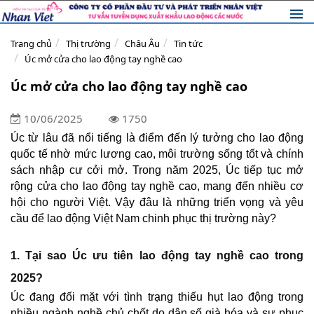
Trang chủ
Thị trường
Châu Âu
Tin tức
Úc mở cửa cho lao động tay nghề cao
Úc mở cửa cho lao động tay nghề cao
10/06/2025
1750
Úc từ lâu đã nổi tiếng là điểm đến lý tưởng cho lao động
quốc tế nhờ mức lương cao, môi trường sống tốt và chính
sách nhập cư cởi mở. Trong năm 2025, Úc tiếp tục mở
rộng cửa cho lao động tay nghề cao, mang đến nhiều cơ
hội cho người Việt. Vậy đâu là những triển vọng và yêu
cầu để lao động Việt Nam chinh phục thị trường này?
1. Tại sao Úc ưu tiên lao động tay nghề cao trong
2025?
Úc đang đối mặt với tình trạng thiếu hụt lao động trong
nhiều ngành nghề chủ chốt do dân số già hóa và sự phục