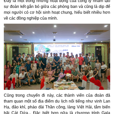
Đây là một trong những hoạt động của công ty nhằm tạo
sự đoàn kết gắn bó giữa các phòng ban và cũng là dịp để
mọi người có cơ hội sinh hoạt chung, hiểu biết nhiều hơn
về các đồng nghiệp của mình.
Cũng trong chuyến đi này, các thành viên của đoàn đã
tham quan một số địa điểm du lịch nổi tiếng như vịnh Lan
Hạ, đảo khỉ, pháo đài Thần công, làng Việt Hải, tắm biển
bãi Cát Dứa... Đặc biệt hơn nữa là chương trình Gala