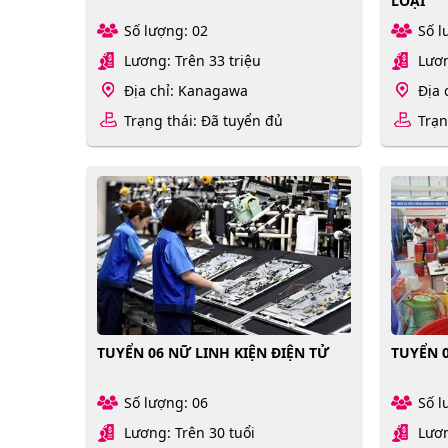
LOẠI
Số lượng: 02
Số l
Lương: Trên 33 triệu
Lươn
Địa chỉ: Kanagawa
Địa 
Trạng thái: Đã tuyển đủ
Trạn
TUYỂN 06 NỮ LINH KIỆN ĐIỆN TỬ
TUYỂN 
Số lượng: 06
Số l
Lương: Trên 30 tuổi
Lươn