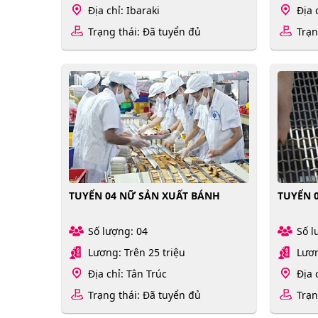
Địa chỉ: Ibaraki
Địa 
Trạng thái: Đã tuyển đủ
Trạn
TUYỂN 04 NỮ SẢN XUẤT BÁNH
TUYỂN 
Số lượng: 04
Số l
Lương: Trên 25 triệu
Lươn
Địa chỉ: Tân Trúc
Địa 
Trạng thái: Đã tuyển đủ
Trạn