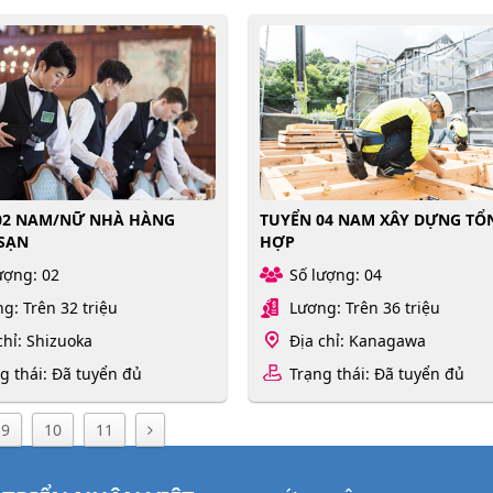
02 NAM/NỮ NHÀ HÀNG
TUYỂN 04 NAM XÂY DỰNG TỔ
SẠN
HỢP
ượng: 02
Số lượng: 04
g: Trên 32 triệu
Lương: Trên 36 triệu
chỉ: Shizuoka
Địa chỉ: Kanagawa
g thái: Đã tuyển đủ
Trạng thái: Đã tuyển đủ
9
10
11