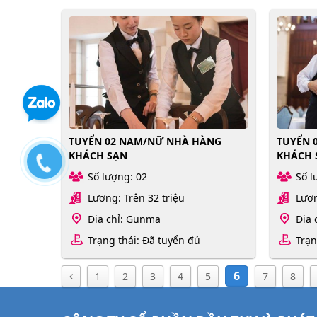
TUYỂN 02 NAM/NỮ NHÀ HÀNG
TUYỂN 
KHÁCH SẠN
KHÁCH 
Số lượng: 02
Số l
Lương: Trên 32 triệu
Lươn
Địa chỉ: Gunma
Địa 
Trạng thái: Đã tuyển đủ
Trạn
6
1
2
3
4
5
7
8